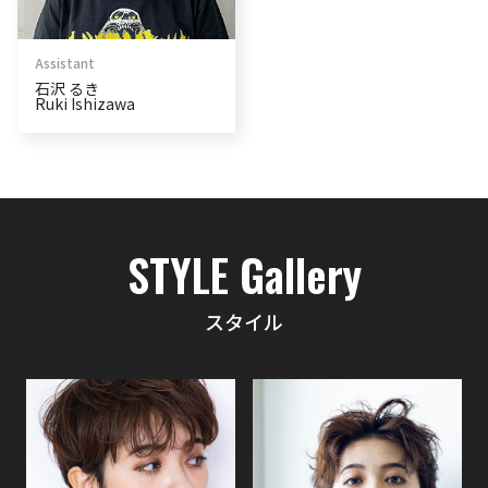
Assistant
石沢 るき
Ruki Ishizawa
STYLE Gallery
スタイル